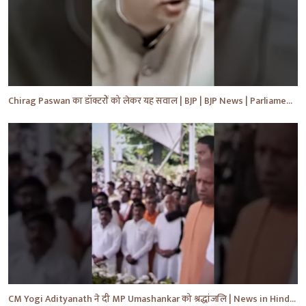
Chirag Paswan का डॉक्टरों को लेकर यह सवाल | BJP | BJP News | Parliament | #shorts #ytnewshorts #yt
CM Yogi Adityanath ने दी MP Umashankar को श्रद्धांजलि | News in Hindi | News Today | #shorts #yt