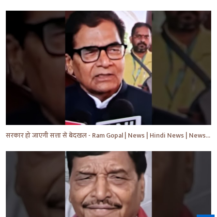
सरकार हो जाएगी सत्ता से बेदखल - Ram Gopal | News | Hindi News | News Today | #shorts #ytshorts #yt