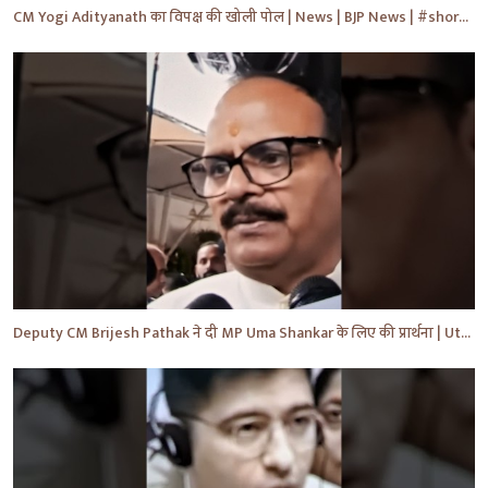
CM Yogi Adityanath का विपक्ष की खोली पोल | News | BJP News | #shorts #yt #news #ytshorts
Deputy CM Brijesh Pathak ने दी MP Uma Shankar के लिए की प्रार्थना | Uttar Pradesh News #shorts #yt