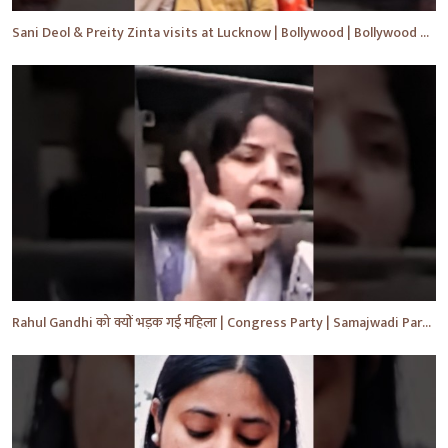
Sani Deol & Preity Zinta visits at Lucknow | Bollywood | Bollywood News | #bollywood #shorts #yt
Rahul Gandhi को क्यों भड़क गई महिला | Congress Party | Samajwadi Party | #shorts #ytshorts #yt