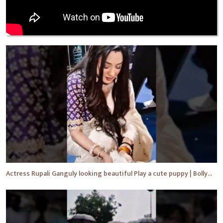
Actress Rupali Ganguly looking beautiful Play a cute puppy | Bollywood | Bollywood News #shorts #yt