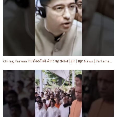
Chirag Paswan का डॉक्टरों को लेकर यह सवाल | BJP | BJP News | Parliament | #shorts #ytnewshorts #yt