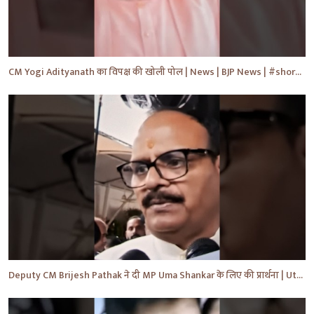
CM Yogi Adityanath का विपक्ष की खोली पोल | News | BJP News | #shorts #yt #news #ytshorts
Deputy CM Brijesh Pathak ने दी MP Uma Shankar के लिए की प्रार्थना | Uttar Pradesh News #shorts #yt