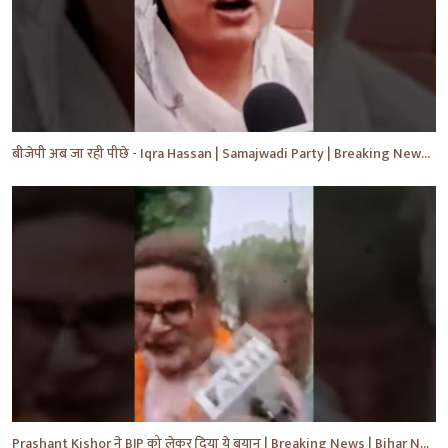
बीजेपी अब जा रही पीछे - Iqra Hassan | Samajwadi Party | Breaking News | Akhilesh Yadav |#shorts #yt
Prashant Kishor ने BJP को लेकर दिया ये बयान | Breaking News | Bihar News | #shorts #yt #biharnews