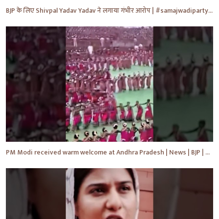
BJP के लिए Shivpal Yadav Yadav ने लगाया गंभीर आरोप | #samajwadiparty | Akhilesh Yadav | #shorts #yt
PM Modi received warm welcome at Andhra Pradesh | News | BJP | #shorts #ytshorts #news