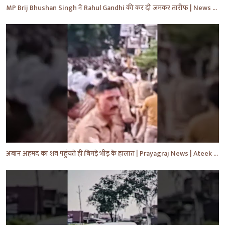
MP Brij Bhushan Singh ने Rahul Gandhi की कर दी जमकर तारीफ | News | Breaking | #shorts #yt #news
अबान अहमद का शव पहुंचते ही बिगड़े भीड़ के हालात | Prayagraj News | Ateek Ahmad | #shorts #yt #news