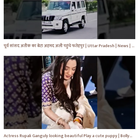
पूर्व सांसद अतीक का बेटा अहमद अली पहुंचे फतेहपुर | Uttar Pradesh | News | #shorts #yt #news #upnews
Actress Rupali Ganguly looking beautiful Play a cute puppy | Bollywood | Bollywood News #shorts #yt