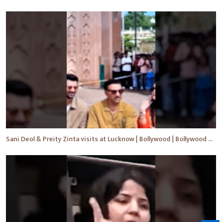
Sani Deol & Preity Zinta visits at Lucknow | Bollywood | Bollywood News | #bollywood #shorts #yt