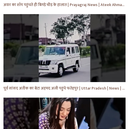
अवन का शॉप पहुंचते ही बिगड़े भीड़ के हालात | Prayagraj News | Ateek Ahmad | #shorts #yt #news
पूर्व सांसद अतीक का बेटा अहमद अली पहुंचे फतेहपुर | Uttar Pradesh | News | #shorts #yt #news #upnews