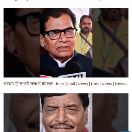
सरकार हो जाएगी सत्ता से बेदखल - Ram Gopal | News | Hindi News | News Today | #shorts #ytshorts #yt