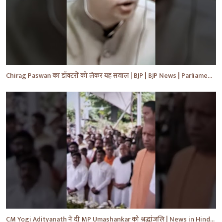
Chirag Paswan का डॉक्टरों को लेकर यह सवाल | BJP | BJP News | Parliament | #shorts #ytnewshorts #yt
CM Yogi Adityanath ने दी MP Umashankar को श्रद्धांजलि | News in Hindi | News Today | #shorts #yt