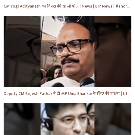
CM Yogi Adityanath का विपक्ष की खोली पोल | News | BJP News | #shorts #yt #news #ytshorts
Deputy CM Brijesh Pathak ने दी MP Uma Shankar के लिए की प्रार्थना | Uttar Pradesh News #shorts #yt