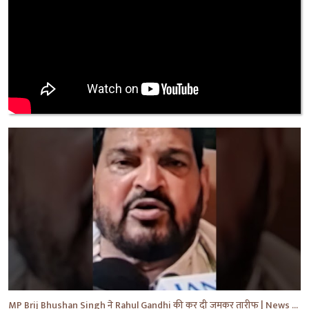
MP Brij Bhushan Singh ने Rahul Gandhi की कर दी जमकर तारीफ | News | Breaking | #shorts #yt #news