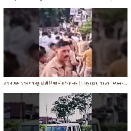
अबान अहमद का शव पहुंचते ही बिगड़े भीड़ के हालात | Prayagraj News | Ateek Ahmad | #shorts #yt #news