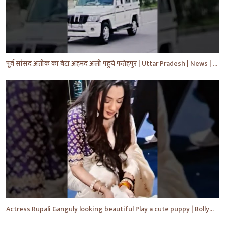
पूर्व सांसद अतीक का बेटा अहमद अली पहुंचे फतेहपुर | Uttar Pradesh | News | #shorts #yt #news #upnews
Actress Rupali Ganguly looking beautiful Play a cute puppy | Bollywood | Bollywood News #shorts #yt