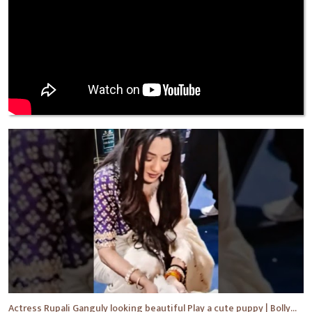
Actress Rupali Ganguly looking beautiful Play a cute puppy | Bollywood | Bollywood News #shorts #yt