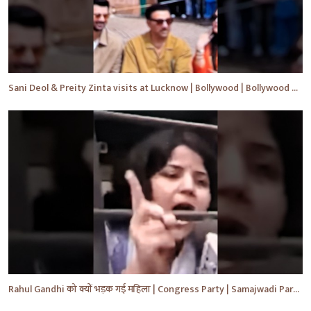
Sani Deol & Preity Zinta visits at Lucknow | Bollywood | Bollywood News | #bollywood #shorts #yt
Rahul Gandhi को क्यों भड़क गई महिला | Congress Party | Samajwadi Party | #shorts #ytshorts #yt