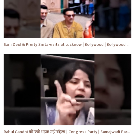
Sani Deol & Preity Zinta visits at Lucknow | Bollywood | Bollywood News | #bollywood #shorts #yt
Rahul Gandhi को क्यों भड़क गई महिला | Congress Party | Samajwadi Party | #shorts #ytshorts #yt