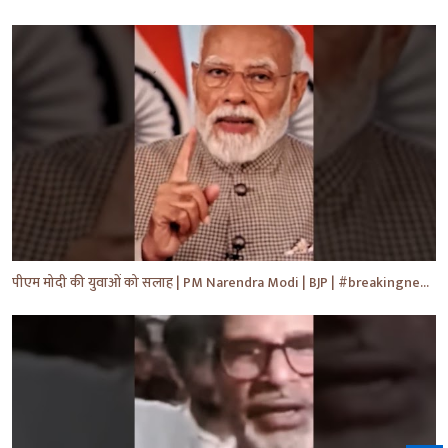
पीएम मोदी की युवाओं को सलाह | PM Narendra Modi | BJP | #breakingnews #shorts #yt #news