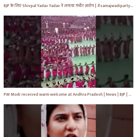
BJP के लिए Shivpal Yadav Yadav ने लगाया गंभीर आरोप | #samajwadiparty | Akhilesh Yadav | #shorts #yt
PM Modi received warm welcome at Andhra Pradesh | News | BJP | #shorts #ytshorts #news