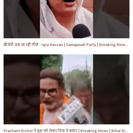
बीजेपी अब जा रही पीछे - Iqra Hassan | Samajwadi Party | Breaking News | Akhilesh Yadav |#shorts #yt
Prashant Kishor ने BJP को लेकर दिया ये बयान | Breaking News | Bihar News | #shorts #yt #biharnews