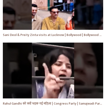
Sani Deol & Preity Zinta visits at Lucknow | Bollywood | Bollywood News | #bollywood #shorts #yt
Rahul Gandhi को क्यों भड़क गई महिला | Congress Party | Samajwadi Party | #shorts #ytshorts #yt