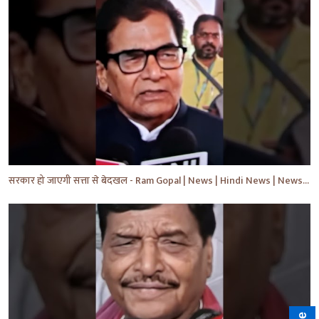
सरकार हो जाएगी सत्ता से बेदखल - Ram Gopal | News | Hindi News | News Today | #shorts #ytshorts #yt