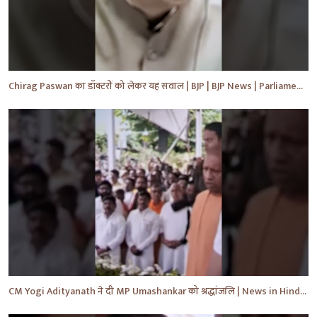
Chirag Paswan का डॉक्टरों को लेकर यह सवाल | BJP | BJP News | Parliament | #shorts #ytnewshorts #yt
CM Yogi Adityanath ने दी MP Umashankar को श्रद्धांजलि | News in Hindi | News Today | #shorts #yt