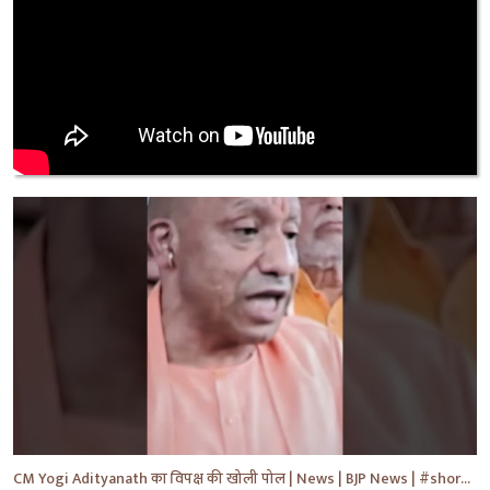
CM Yogi Adityanath का विपक्ष की खोली पोल | News | BJP News | #shorts #yt #news #ytshorts