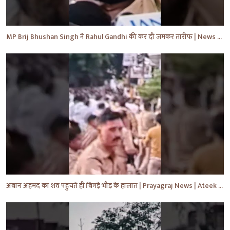
MP Brij Bhushan Singh ने Rahul Gandhi की कर दी जमकर तारीफ | News | Breaking | #shorts #yt #news
अबान अहमद का शव पहुंचते ही बिगड़े भीड़ के हालात | Prayagraj News | Ateek Ahmad | #shorts #yt #news