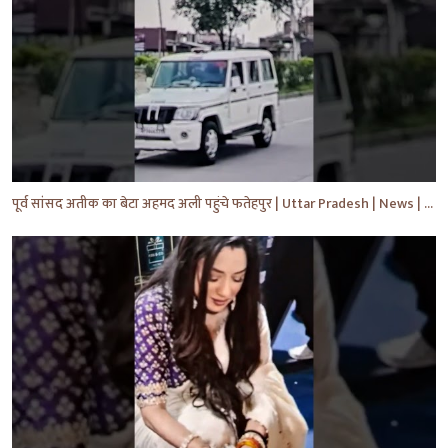
पूर्व सांसद अतीक का बेटा अहमद अली पहुंचे फतेहपुर | Uttar Pradesh | News | #shorts #yt #news #upnews