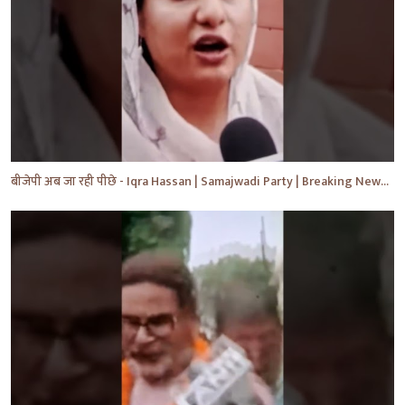
बीजेपी अब जा रही पीछे - Iqra Hassan | Samajwadi Party | Breaking News | Akhilesh Yadav |#shorts #yt