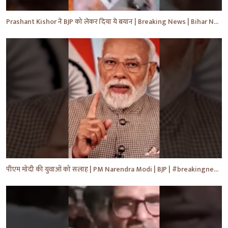
Prashant Kishor ने BJP को लेकर दिया ये बयान | Breaking News | Bihar News | #shorts #yt #biharnews
पीएम मोदी की युवाओं को सलाह | PM Narendra Modi | BJP | #breakingnews #shorts #yt #news