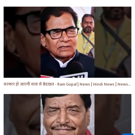
सरकार हो जाएगी सत्ता से बेदखल - Ram Gopal | News | Hindi News | News Today | #shorts #ytshorts #yt