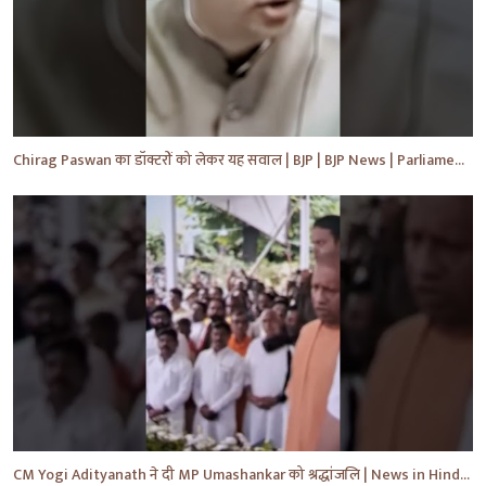
Chirag Paswan का डॉक्टरों को लेकर यह सवाल | BJP | BJP News | Parliament | #shorts #ytnewshorts #yt
CM Yogi Adityanath ने दी MP Umashankar को श्रद्धांजलि | News in Hindi | News Today | #shorts #yt