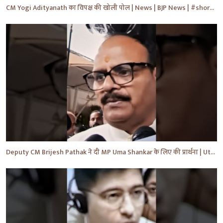
CM Yogi Adityanath का विपक्ष की खोली पोल | News | BJP News | #shorts #yt #news #ytshorts
Deputy CM Brijesh Pathak ने दी MP Uma Shankar के लिए की प्रार्थना | Uttar Pradesh News #shorts #yt