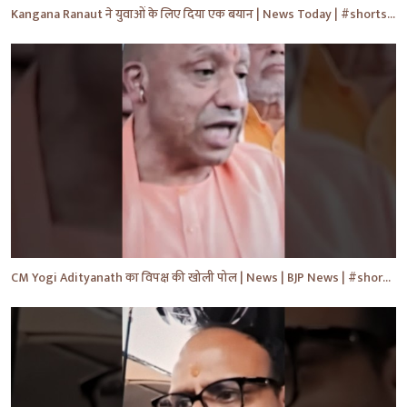
Kangana Ranaut ने युवाओं के लिए दिया एक बयान | News Today | #shorts #ytshorts #news #yt
CM Yogi Adityanath का विपक्ष की खोली पोल | News | BJP News | #shorts #yt #news #ytshorts