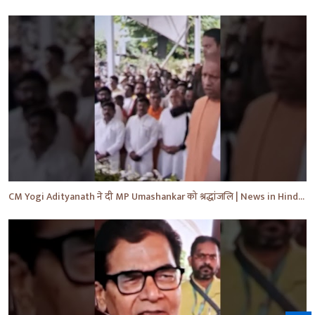
CM Yogi Adityanath ने दी MP Umashankar को श्रद्धांजलि | News in Hindi | News Today | #shorts #yt