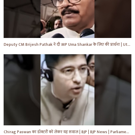
Deputy CM Brijesh Pathak ने दी MP Uma Shankar के लिए की प्रार्थना | Uttar Pradesh News #shorts #yt
Chirag Paswan का डॉक्टरों को लेकर यह सवाल | BJP | BJP News | Parliament | #shorts #ytnewshorts #yt