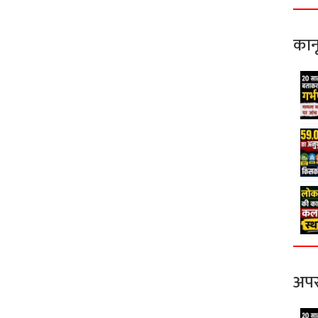
कान
अपर