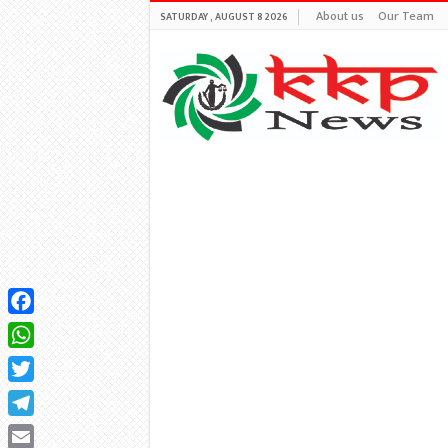
About us
Our Team
SATURDAY , AUGUST 8 2026
Facebook
WhatsApp
Twitter
Telegram