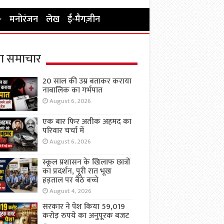
मनोरंजन
लेख
ई-मैगज़ीन
ा समाचार
20 साल की उम्र बताकर कराया
नाबालिक का गर्भपात
August 6, 2026
एक बार फिर अतीक अहमद का
परिवार चर्चा में
August 6, 2026
स्कूल प्रशासन के खिलाफ छात्रों
का प्रदर्शन, पूरी रात भूख
हड़ताल पर बैठे बच्चे
August 4, 2026
सरकार ने पेश किया 59,019
करोड़ रुपये का अनुपूरक बजट