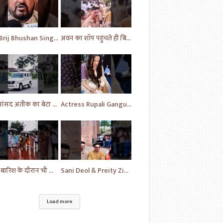
MP Brij Bhushan Singh ने Rahul Gandhi की कर दी जमकर तारीफ | News | Breaking | #shorts #yt #news
अवन का शॉप पहुंचते ही बिगड़े भीड़ के हालात | Prayagraj News | Ateek Ahmad | #shorts #yt #news
पूर्व सांसद अतीक का बेटा अहमद अली पहुंचे फतेहपुर | Uttar Pradesh | News | #shorts #yt #news #upnews
Actress Rupali Ganguly looking beautiful Play a cute puppy | Bollywood | Bollywood News #shorts #yt
भारी बारिश के दौरान भी विपक्ष का प्रदर्शन जारी | News Today | Congress | Samajwadi | #shorts #yt
Sani Deol & Preity Zinta visits at Lucknow | Bollywood | Bollywood News | #bollywood #shorts #yt
Load more