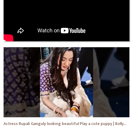
Actress Rupali Ganguly looking beautiful Play a cute puppy | Bollywood | Bollywood News #shorts #yt