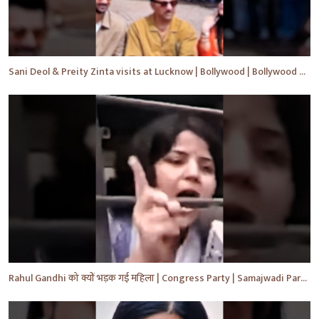
Sani Deol & Preity Zinta visits at Lucknow | Bollywood | Bollywood News | #bollywood #shorts #yt
Rahul Gandhi को क्यों भड़क गई महिला | Congress Party | Samajwadi Party | #shorts #ytshorts #yt