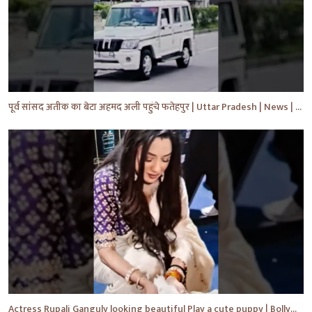
पूर्व सांसद अतीक का बेटा अहमद अली पहुंचे फतेहपुर | Uttar Pradesh | News | #shorts #yt #news #upnews
Actress Rupali Ganguly looking beautiful Play a cute puppy | Bollywood | Bollywood News #shorts #yt