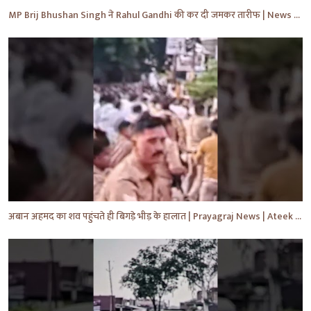
MP Brij Bhushan Singh ने Rahul Gandhi की कर दी जमकर तारीफ | News | Breaking | #shorts #yt #news
अबान अहमद का शव पहुंचते ही बिगड़े भीड़ के हालात | Prayagraj News | Ateek Ahmad | #shorts #yt #news