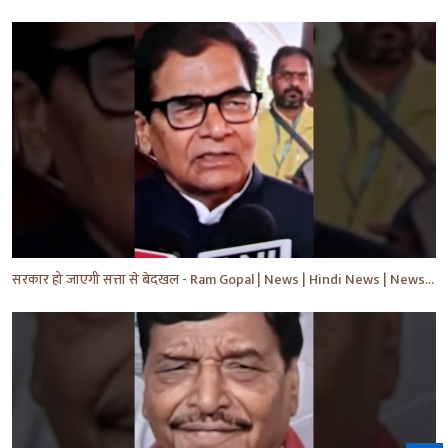
सरकार हो जाएगी सत्ता से बेदखल - Ram Gopal | News | Hindi News | News Today | #shorts #ytshorts #yt