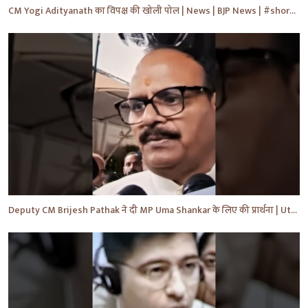
CM Yogi Adityanath का विपक्ष की खोली पोल | News | BJP News | #shorts #yt #news #ytshorts
Deputy CM Brijesh Pathak ने दी MP Uma Shankar के लिए की प्रार्थना | Uttar Pradesh News #shorts #yt