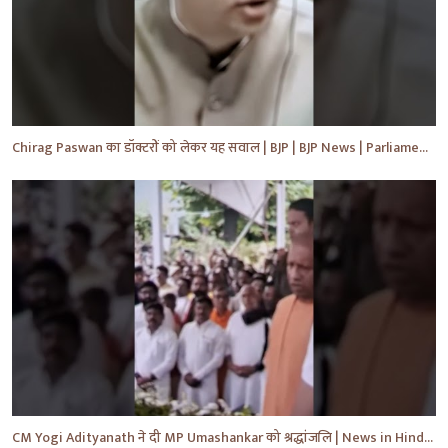
Chirag Paswan का डॉक्टरों को लेकर यह सवाल | BJP | BJP News | Parliament | #shorts #ytnewshorts #yt
CM Yogi Adityanath ने दी MP Umashankar को श्रद्धांजलि | News in Hindi | News Today | #shorts #yt