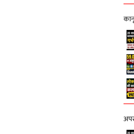
कान
अपर