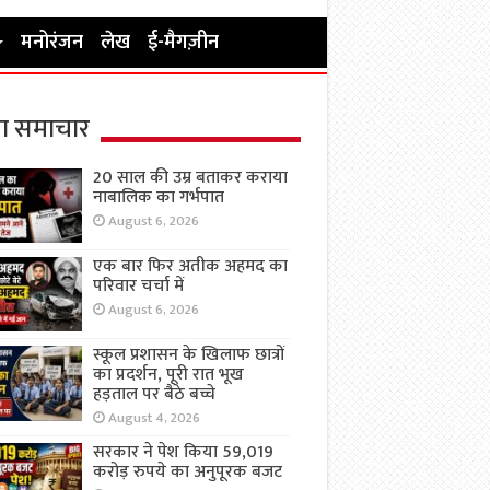
मनोरंजन
लेख
ई-मैगज़ीन
ा समाचार
20 साल की उम्र बताकर कराया
नाबालिक का गर्भपात
August 6, 2026
एक बार फिर अतीक अहमद का
परिवार चर्चा में
August 6, 2026
स्कूल प्रशासन के खिलाफ छात्रों
का प्रदर्शन, पूरी रात भूख
हड़ताल पर बैठे बच्चे
August 4, 2026
सरकार ने पेश किया 59,019
करोड़ रुपये का अनुपूरक बजट