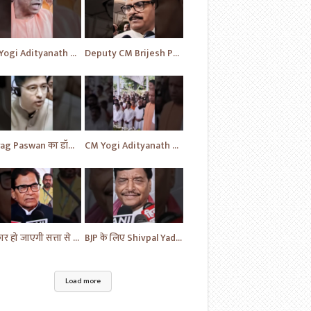
CM Yogi Adityanath का विपक्ष की खोली पोल | News | BJP News | #shorts #yt #news #ytshorts
Deputy CM Brijesh Pathak ने दी MP Uma Shankar के लिए की प्रार्थना | Uttar Pradesh News #shorts #yt
Chirag Paswan का डॉक्टरों को लेकर यह सवाल | BJP | BJP News | Parliament | #shorts #ytnewshorts #yt
CM Yogi Adityanath ने दी MP Umashankar को श्रद्धांजलि | News in Hindi | News Today | #shorts #yt
सरकार हो जाएगी सत्ता से बेदखल - Ram Gopal | News | Hindi News | News Today | #shorts #ytshorts #yt
BJP के लिए Shivpal Yadav Yadav ने लगाया गंभीर आरोप | #samajwadiparty | Akhilesh Yadav | #shorts #yt
Load more