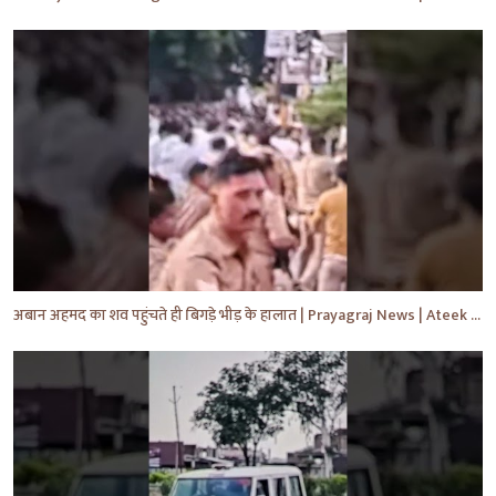
अबान अहमद का शव पहुंचते ही बिगड़े भीड़ के हालात | Prayagraj News | Ateek Ahmad | #shorts #yt #news