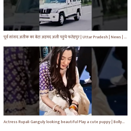
पूर्व सांसद अतीक का बेटा अहमद अली पहुंचे फतेहपुर | Uttar Pradesh | News | #shorts #yt #news #upnews
Actress Rupali Ganguly looking beautiful Play a cute puppy | Bollywood | Bollywood News #shorts #yt