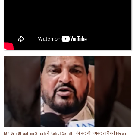
MP Brij Bhushan Singh ने Rahul Gandhi की कर दी जमकर तारीफ | News | Breaking | #shorts #yt #news