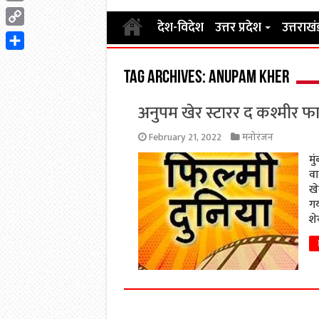
Email
देश-विदेश
उत्तर प्रदेश
उत्तराखं
Copy
Link
Share
Tag Archives:
Anupam Kher
अनुपम खेर स्टारर द कश्मीर फा
February 21, 2022
मनोरंजन
मु
वा
खे
गय
शे