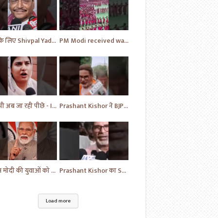
BJP के लिए Shivpal Yadav Yadav ने लगाया गंभीर आरोप | #samajwadiparty | Akhilesh Yadav | #shorts #yt
PM Modi received warm welcome at Andhra Pradesh | News | BJP | #shorts #ytshorts #news
बीजेपी अब जा रही पीछे - Iqra Hassan | Samajwadi Party | Breaking News | Akhilesh Yadav |#shorts #yt
Prashant Kishor ने BJP को लेकर दिया ये बयान | Breaking News | Bihar News | #shorts #yt #biharnews
पीएम मोदी की युवाओं को सलाह | PM Narendra Modi | BJP | #breakingnews #shorts #yt #news
Prashant Kishor का Samrat Chaudhari पर बयान | Bihar News | BJP | #shorts #yt #breaking #news
Load more