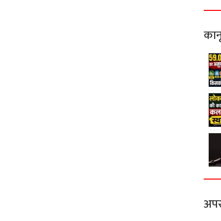
कान
अपर