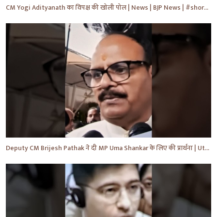
CM Yogi Adityanath का विपक्ष की खोली पोल | News | BJP News | #shorts #yt #news #ytshorts
Deputy CM Brijesh Pathak ने दी MP Uma Shankar के लिए की प्रार्थना | Uttar Pradesh News #shorts #yt