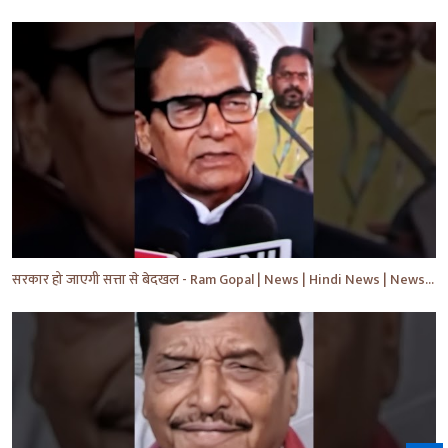
सरकार हो जाएगी सत्ता से बेदखल - Ram Gopal | News | Hindi News | News Today | #shorts #ytshorts #yt