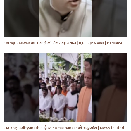
Chirag Paswan का डॉक्टरों को लेकर यह सवाल | BJP | BJP News | Parliament | #shorts #ytnewshorts #yt
CM Yogi Adityanath ने दी MP Umashankar को श्रद्धांजलि | News in Hindi | News Today | #shorts #yt