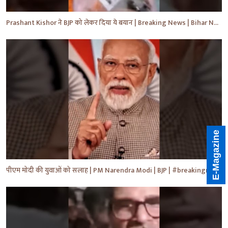
Prashant Kishor ने BJP को लेकर दिया ये बयान | Breaking News | Bihar News | #shorts #yt #biharnews
E-Magazine
पीएम मोदी की युवाओं को सलाह | PM Narendra Modi | BJP | #breakingnews #shorts #yt #news