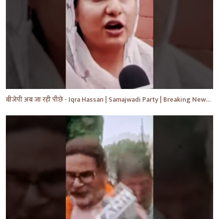
बीजेपी अब जा रही पीछे - Iqra Hassan | Samajwadi Party | Breaking News | Akhilesh Yadav |#shorts #yt