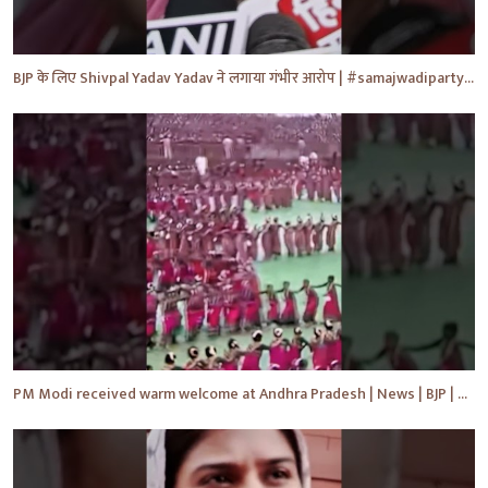
BJP के लिए Shivpal Yadav Yadav ने लगाया गंभीर आरोप | #samajwadiparty | Akhilesh Yadav | #shorts #yt
PM Modi received warm welcome at Andhra Pradesh | News | BJP | #shorts #ytshorts #news