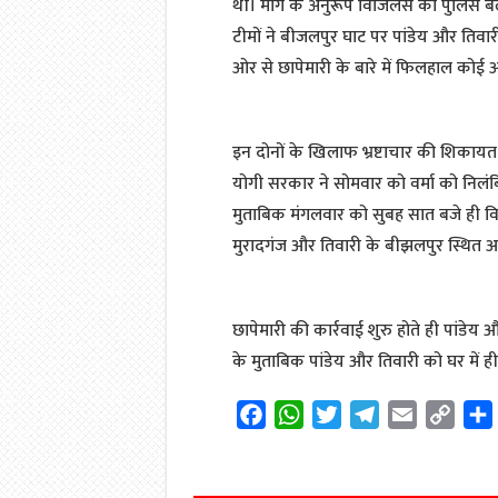
थी। मांग के अनुरूप विजिलेंस को पुलिस 
टीमों ने बीजलपुर घाट पर पांडेय और तिवार
ओर से छापेमारी के बारे में फिलहाल कोई
इन दोनों के खिलाफ भ्रष्टाचार की शिकायत
योगी सरकार ने सोमवार को वर्मा को निलंबि
मुताबिक मंगलवार को सुबह सात बजे ही विज
मुरादगंज और तिवारी के बीझलपुर स्थित 
छापेमारी की कार्रवाई शुरु होते ही पांडेय 
के मुताबिक पांडेय और तिवारी को घर में ह
F
W
T
T
E
C
a
h
w
e
m
o
c
a
i
l
a
p