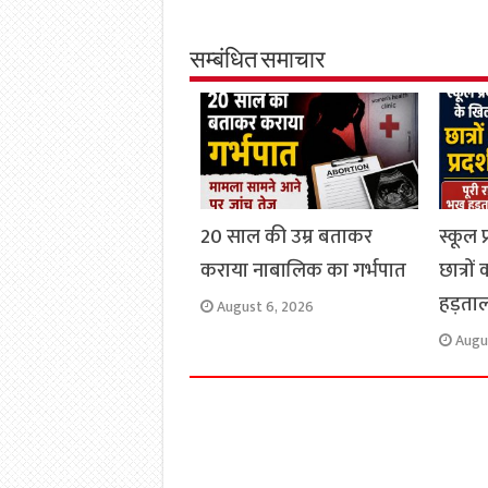
e
t
t
e
i
y
b
s
t
g
l
L
o
A
e
r
i
सम्बंधित समाचार
o
p
r
a
n
k
p
m
k
20 साल की उम्र बताकर
स्कूल
कराया नाबालिक का गर्भपात
छात्रों
हड़ताल
August 6, 2026
Augu