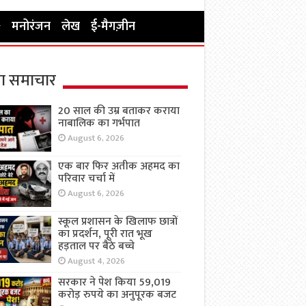
मनोरंजन
लेख
ई-मैगज़ीन
ा समाचार
20 साल की उम्र बताकर कराया
नाबालिक का गर्भपात
August 6, 2026
एक बार फिर अतीक अहमद का
परिवार चर्चा में
August 6, 2026
स्कूल प्रशासन के खिलाफ छात्रों
का प्रदर्शन, पूरी रात भूख
हड़ताल पर बैठे बच्चे
August 4, 2026
सरकार ने पेश किया 59,019
करोड़ रुपये का अनुपूरक बजट