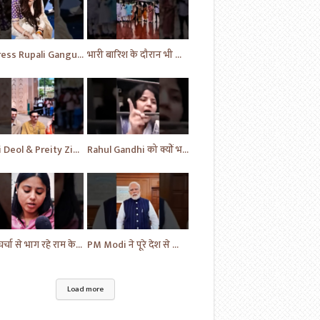
Actress Rupali Ganguly looking beautiful Play a cute puppy | Bollywood | Bollywood News #shorts #yt
भारी बारिश के दौरान भी विपक्ष का प्रदर्शन जारी | News Today | Congress | Samajwadi | #shorts #yt
Sani Deol & Preity Zinta visits at Lucknow | Bollywood | Bollywood News | #bollywood #shorts #yt
Rahul Gandhi को क्यों भड़क गई महिला | Congress Party | Samajwadi Party | #shorts #ytshorts #yt
अब चर्चा से भाग रहे राम के नाम पर सत्ता में | News | Sapa vs BJP | News Today | Breaking #shorts #yt
PM Modi ने पूरे देश से किया आग्रह | Handloom Day | Breaking News | #shorts #yt #news #ytnews
Load more