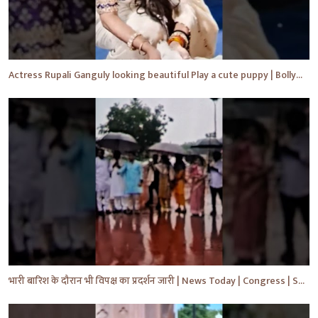
Actress Rupali Ganguly looking beautiful Play a cute puppy | Bollywood | Bollywood News #shorts #yt
भारी बारिश के दौरान भी विपक्ष का प्रदर्शन जारी | News Today | Congress | Samajwadi | #shorts #yt