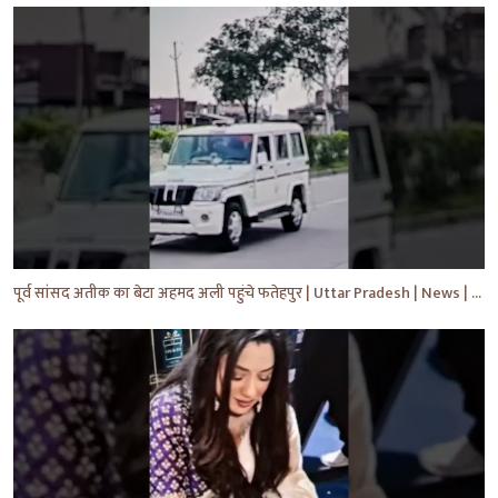
पूर्व सांसद अतीक का बेटा अहमद अली पहुंचे फतेहपुर | Uttar Pradesh | News | #shorts #yt #news #upnews