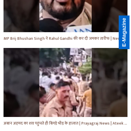
E-Magazine
MP Brij Bhushan Singh ने Rahul Gandhi की कर दी जमकर तारीफ | News | Breaking | #shorts #yt #news
अबान अहमद का शव पहुंचते ही बिगड़े भीड़ के हालात | Prayagraj News | Ateek Ahmad | #shorts #yt #news