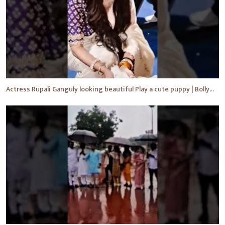
Actress Rupali Ganguly looking beautiful Play a cute puppy | Bollywood | Bollywood News #shorts #yt