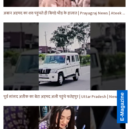
अबान अहमद का शव पहुंचते ही बिगड़े भीड़ के हालात | Prayagraj News | Ateek Ahmad | #shorts #yt #news
E-Magazine
पूर्व सांसद अतीक का बेटा अहमद अली पहुंचे फतेहपुर | Uttar Pradesh | News | #shorts #yt #news #upnews