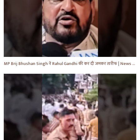
MP Brij Bhushan Singh ने Rahul Gandhi की कर दी जमकर तारीफ | News | Breaking | #shorts #yt #news