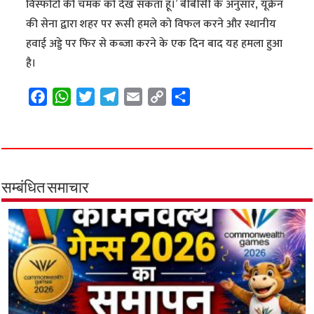
विस्फोटों की चमक को देख सकता हूं।’ बीबीसी के अनुसार, यूक्रेन
की सेना द्वारा शहर पर रूसी हमले को विफल करने और स्थानीय
हवाई अड्डे पर फिर से कब्जा करने के एक दिन बाद यह हमला हुआ
है।
F
W
T
T
E
C
S
a
h
w
e
m
o
h
c
a
i
l
a
p
a
e
t
t
e
i
y
r
b
s
t
g
l
L
e
o
A
e
r
i
सम्बंधित समाचार
o
p
r
a
n
k
p
m
k