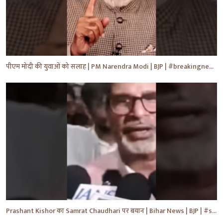
पीएम मोदी की युवाओं को सलाह | PM Narendra Modi | BJP | #breakingnews #shorts #yt #news
Prashant Kishor का Samrat Chaudhari पर बयान | Bihar News | BJP | #shorts #yt #breaking #news