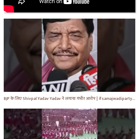
BJP के लिए Shivpal Yadav Yadav ने लगाया गंभीर आरोप | #samajwadiparty | Akhilesh Yadav | #shorts #yt