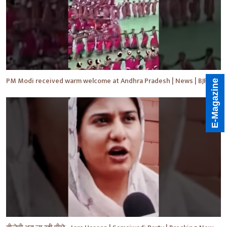
PM Modi received warm welcome at Andhra Pradesh | News | BJP | #shorts #ytshorts #news
E-Magazine