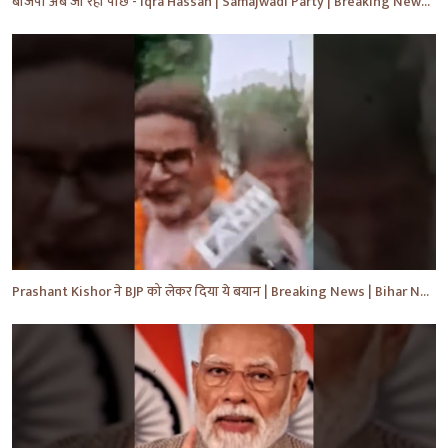
बीजेपी अब जा रही पीछे - Iqra Hassan | Samajwadi Party | Breaking News | Akhilesh Yadav |#shorts #yt
Prashant Kishor ने BJP को लेकर दिया ये बयान | Breaking News | Bihar News | #shorts #yt #biharnews