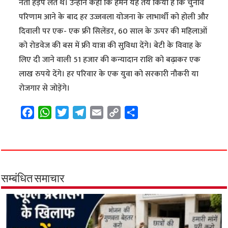
नेता हड़प लेते थे। उन्होंने कहा कि हमने यह तय किया है कि चुनाव
परिणाम आने के बाद हर उज्जवला योजना के लाभार्थी को होली और
दिवाली पर एक- एक फ्री सिलेंडर, 60 साल के ऊपर की महिलाओं
को रोडवेज की बस में फ्री यात्रा की सुविधा देंगे। बेटी के विवाह के
लिए दी जाने वाली 51 हजार की कन्यादान राशि को बढ़ाकर एक
लाख रुपये देंगे। हर परिवार के एक युवा को सरकारी नौकरी या
रोजगार से जोड़ेंगे।
F
W
T
T
E
C
S
a
h
w
e
m
o
h
c
a
i
l
a
p
a
e
t
t
e
i
y
r
b
s
t
g
l
L
e
o
A
e
r
i
सम्बंधित समाचार
o
p
r
a
n
k
p
m
k