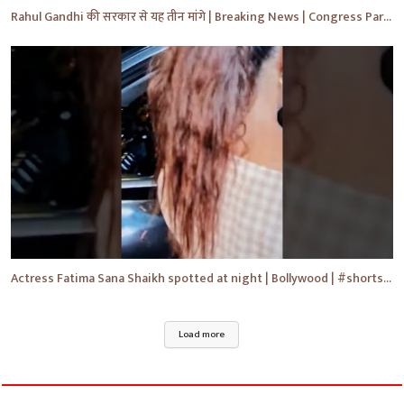
Rahul Gandhi की सरकार से यह तीन मांगे | Breaking News | Congress Party | Political News #shorts #yt
Actress Fatima Sana Shaikh spotted at night | Bollywood | #shorts #ytviral #yt #bollywoodnews
Load more