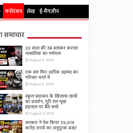
मनोरंजन
लेख
ई-मैगज़ीन
ा समाचार
20 साल की उम्र बताकर कराया
नाबालिक का गर्भपात
August 6, 2026
एक बार फिर अतीक अहमद का
परिवार चर्चा में
August 6, 2026
स्कूल प्रशासन के खिलाफ छात्रों
का प्रदर्शन, पूरी रात भूख
हड़ताल पर बैठे बच्चे
August 4, 2026
सरकार ने पेश किया 59,019
करोड़ रुपये का अनुपूरक बजट