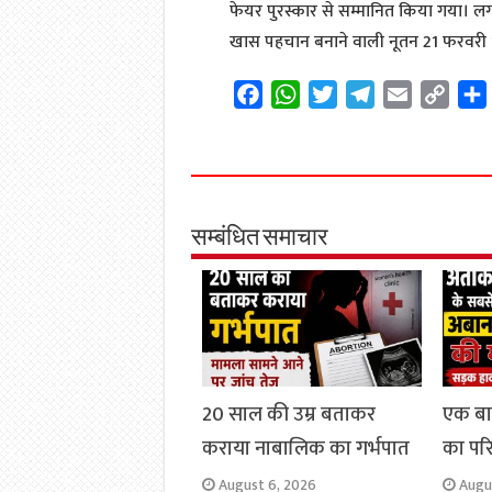
फेयर पुरस्कार से सम्मानित किया गया।
खास पहचान बनाने वाली नूतन 21 फरवरी
F
W
T
T
E
C
a
h
w
e
m
o
c
a
i
l
a
p
e
t
t
e
i
y
b
s
t
g
l
L
o
A
e
r
i
सम्बंधित समाचार
o
p
r
a
n
k
p
m
k
20 साल की उम्र बताकर
एक ब
कराया नाबालिक का गर्भपात
का परिव
August 6, 2026
Augu