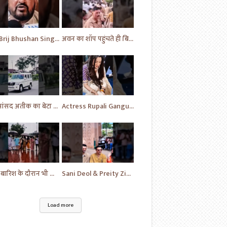
MP Brij Bhushan Singh ने Rahul Gandhi की कर दी जमकर तारीफ | News | Breaking | #shorts #yt #news
अवन का शॉप पहुंचते ही बिगड़े भीड़ के हालात | Prayagraj News | Ateek Ahmad | #shorts #yt #news
पूर्व सांसद अतीक का बेटा अहमद अली पहुंचे फतेहपुर | Uttar Pradesh | News | #shorts #yt #news #upnews
Actress Rupali Ganguly looking beautiful Play a cute puppy | Bollywood | Bollywood News #shorts #yt
भारी बारिश के दौरान भी विपक्ष का प्रदर्शन जारी | News Today | Congress | Samajwadi | #shorts #yt
Sani Deol & Preity Zinta visits at Lucknow | Bollywood | Bollywood News | #bollywood #shorts #yt
Load more