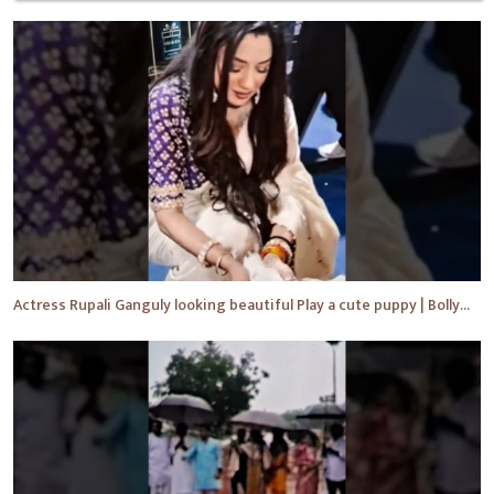
Actress Rupali Ganguly looking beautiful Play a cute puppy | Bollywood | Bollywood News #shorts #yt