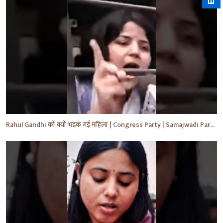
Rahul Gandhi को क्यों भड़क गई महिला | Congress Party | Samajwadi Party | #shorts #ytshorts #yt