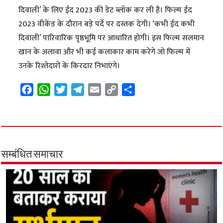
दिवाली’ के लिए ईद 2023 की डेट ब्लॉक कर ली है। फिल्म ईद
2023 वीकेंड के दौरान बड़े पर्दे पर दस्तक देगी। ‘कभी ईद कभी
दिवाली’ पारिवारिक पृष्ठभूमि पर आधारित होगी। इस फिल्म सलमान
खान के अलावा और भी कई कलाकार काम करेगे जो फिल्म में
उनके रिश्तेदारों के किरदार निभाएंगे।
F
W
T
T
E
C
S
a
h
w
e
m
o
h
c
a
i
l
a
p
a
e
t
t
e
i
y
r
b
s
t
g
l
L
e
o
A
e
r
i
सम्बंधित समाचार
o
p
r
a
n
k
p
m
k