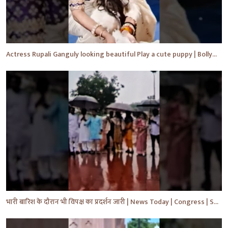
Actress Rupali Ganguly looking beautiful Play a cute puppy | Bollywood | Bollywood News #shorts #yt
भारी बारिश के दौरान भी विपक्ष का प्रदर्शन जारी | News Today | Congress | Samajwadi | #shorts #yt