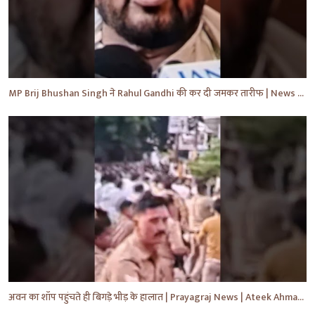
MP Brij Bhushan Singh ने Rahul Gandhi की कर दी जमकर तारीफ | News | Breaking | #shorts #yt #news
अवन का शॉप पहुंचते ही बिगड़े भीड़ के हालात | Prayagraj News | Ateek Ahmad | #shorts #yt #news