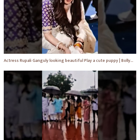
Actress Rupali Ganguly looking beautiful Play a cute puppy | Bollywood | Bollywood News #shorts #yt