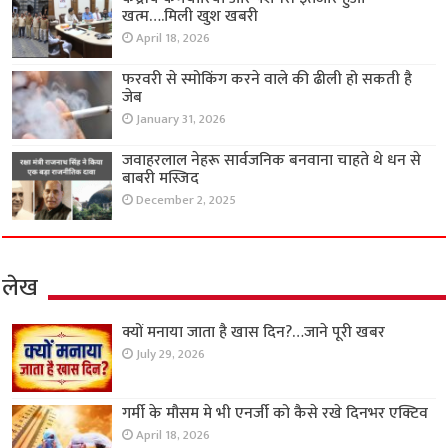
खत्म….मिली खुश खबरी
April 18, 2026
फरवरी से स्मोकिंग करने वाले की ढीली हो सकती है
जेब
January 31, 2026
जवाहरलाल नेहरू सार्वजनिक बनवाना चाहते थे धन से
बाबरी मस्जिद
December 2, 2025
लेख
क्यों मनाया जाता है खास दिन?…जाने पूरी खबर
July 29, 2026
गर्मी के मौसम मे भी एनर्जी को कैसे रखे दिनभर एक्टिव
April 18, 2026