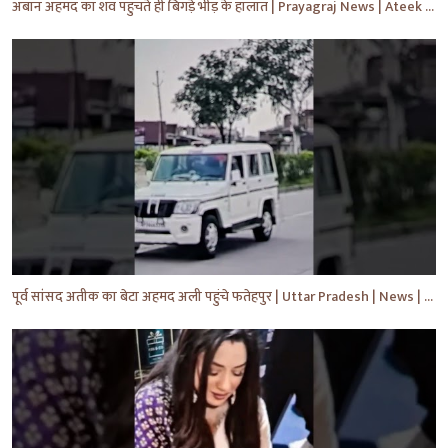
अबान अहमद का शव पहुंचते ही बिगड़े भीड़ के हालात | Prayagraj News | Ateek Ahmad | #shorts #yt #news
पूर्व सांसद अतीक का बेटा अहमद अली पहुंचे फतेहपुर | Uttar Pradesh | News | #shorts #yt #news #upnews