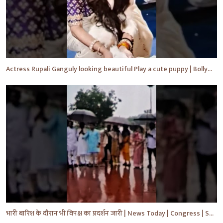
Actress Rupali Ganguly looking beautiful Play a cute puppy | Bollywood | Bollywood News #shorts #yt
भारी बारिश के दौरान भी विपक्ष का प्रदर्शन जारी | News Today | Congress | Samajwadi | #shorts #yt