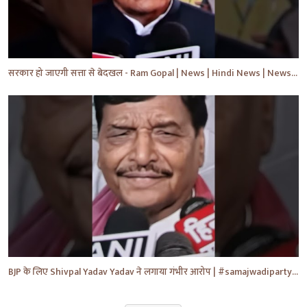
सरकार हो जाएगी सत्ता से बेदखल - Ram Gopal | News | Hindi News | News Today | #shorts #ytshorts #yt
BJP के लिए Shivpal Yadav Yadav ने लगाया गंभीर आरोप | #samajwadiparty | Akhilesh Yadav | #shorts #yt