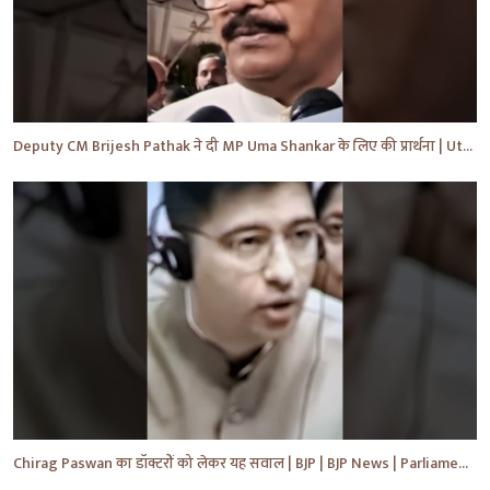
Deputy CM Brijesh Pathak ने दी MP Uma Shankar के लिए की प्रार्थना | Uttar Pradesh News #shorts #yt
Chirag Paswan का डॉक्टरों को लेकर यह सवाल | BJP | BJP News | Parliament | #shorts #ytnewshorts #yt