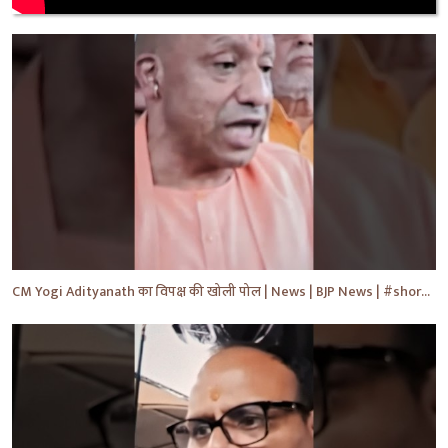
CM Yogi Adityanath का विपक्ष की खोली पोल | News | BJP News | #shorts #yt #news #ytshorts