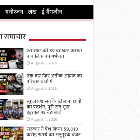
मनोरंजन
लेख
ई-मैगज़ीन
ा समाचार
20 साल की उम्र बताकर कराया
नाबालिक का गर्भपात
August 6, 2026
एक बार फिर अतीक अहमद का
परिवार चर्चा में
August 6, 2026
स्कूल प्रशासन के खिलाफ छात्रों
का प्रदर्शन, पूरी रात भूख
हड़ताल पर बैठे बच्चे
August 4, 2026
सरकार ने पेश किया 59,019
करोड़ रुपये का अनुपूरक बजट