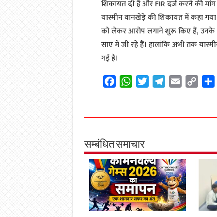
शिकायत दी है और FIR दर्ज करने की मांग
यास्मीन वानखेड़े की शिकायत में कहा गय
को लेकर आरोप लगाने शुरू किए हैं, उनके
साए में जी रहे हैं। हालांकि अभी तक यास्
गई है।
F
W
T
T
E
C
a
h
w
e
m
o
c
a
i
l
a
p
e
t
t
e
i
y
b
s
t
g
l
L
o
A
e
r
i
सम्बंधित समाचार
o
p
r
a
n
k
p
m
k