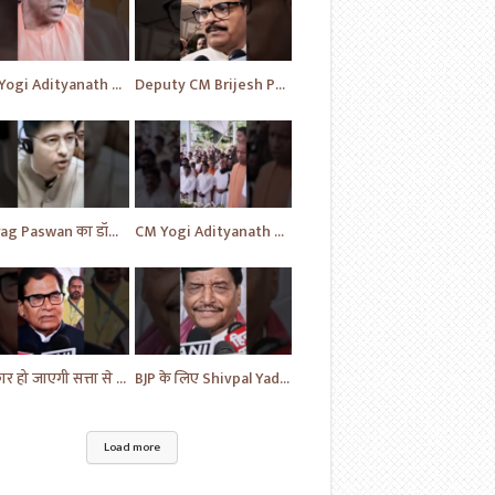
CM Yogi Adityanath का विपक्ष की खोली पोल | News | BJP News | #shorts #yt #news #ytshorts
Deputy CM Brijesh Pathak ने दी MP Uma Shankar के लिए की प्रार्थना | Uttar Pradesh News #shorts #yt
Chirag Paswan का डॉक्टरों को लेकर यह सवाल | BJP | BJP News | Parliament | #shorts #ytnewshorts #yt
CM Yogi Adityanath ने दी MP Umashankar को श्रद्धांजलि | News in Hindi | News Today | #shorts #yt
सरकार हो जाएगी सत्ता से बेदखल - Ram Gopal | News | Hindi News | News Today | #shorts #ytshorts #yt
BJP के लिए Shivpal Yadav Yadav ने लगाया गंभीर आरोप | #samajwadiparty | Akhilesh Yadav | #shorts #yt
Load more